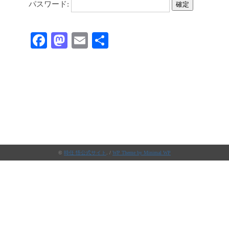
パスワード:
Fa
M
E
共
ce
as
m
有
bo
to
ail
ok
do
n
©
時任 悟公式サイト
. /
WP Theme by Minimal WP