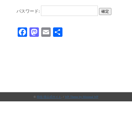
パスワード:
Fa
M
E
共
ce
as
m
有
bo
to
ail
ok
do
n
©
時任 悟公式サイト
. /
WP Theme by Minimal WP