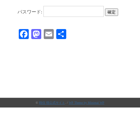
パスワード:
Fa
M
E
共
ce
as
m
有
bo
to
ail
ok
do
n
©
時任 悟公式サイト
. /
WP Theme by Minimal WP