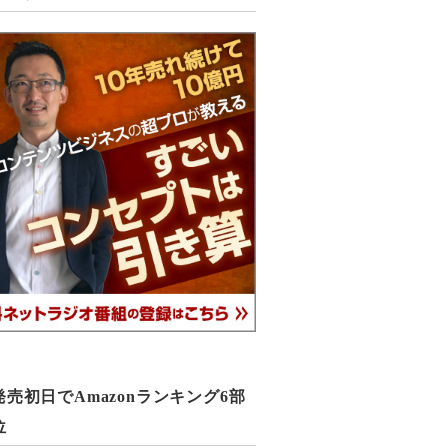
売初日でAmazonランキング6部
位