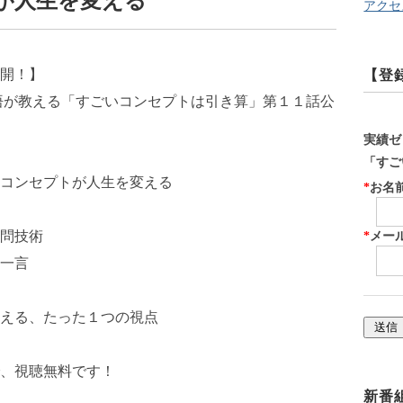
が人生を変える
アクセ
開！】
【登
悟が教える「すごいコンセプトは引き算」第１１話公
実績ゼ
「すご
コンセプトが人生を変える
*
お名前
問技術
*
メー
一言
える、たった１つの視点
、視聴無料です！
新番