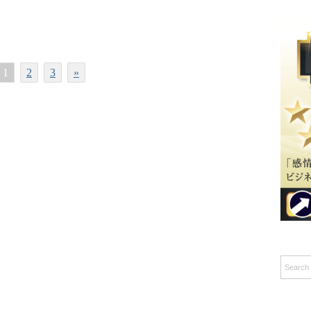
1
2
3
»