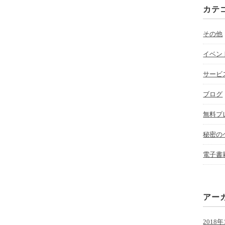
カテ
その他
イベン
サービ
ブログ
無料プ
秘密の
電子書
アー
2018年