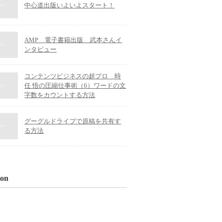
中心道出版いよいよスタート！
AMP 電子書籍出版 武本さんイ
ンタビュー
コンテンツビジネスの超プロ 時
任 悟の圧縮仕事術（6）ワードの文
字数をカウントする方法
グーグルドライブで原稿を共有す
る方法
on