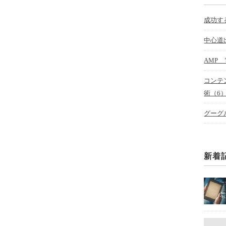
成功す
中心道
AMP
コンテ
術（6
グーグ
新着