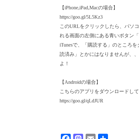
【iPhone,iPad,Macの場合】
https://goo.gl/5L5Kz3
このURLをクリックしたら、パソ
れる画面の左側にある青いボタン「i
iTunesで、「購読する」のとこ
読済み」とかにはなりませんが、、
よ！
【Androidの場合】
こちらのアプリをダウンロードして
https://goo.gl/qLdJUR
Fa
M
E
共