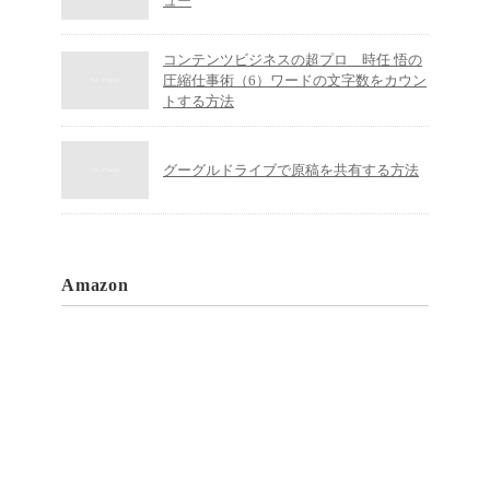
ュー
コンテンツビジネスの超プロ 時任 悟の
圧縮仕事術（6）ワードの文字数をカウン
トする方法
グーグルドライブで原稿を共有する方法
Amazon