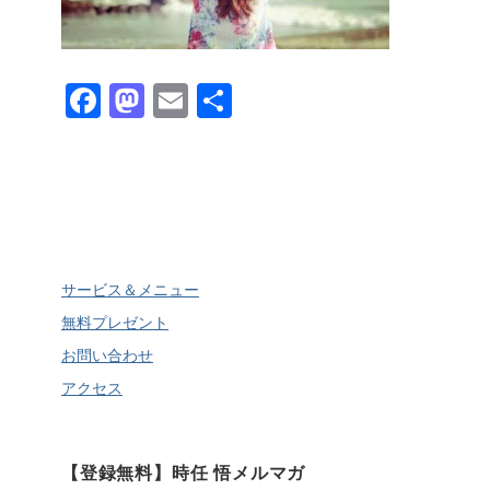
Fa
M
E
共
ce
as
m
有
bo
to
ail
ok
do
n
サービス＆メニュー
無料プレゼント
お問い合わせ
アクセス
【登録無料】時任 悟メルマガ