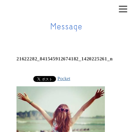
21622282_841545912674182_1420225261_n
Pocket