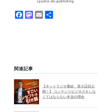
Fa
M
E
共
ce
as
m
有
bo
to
ail
ok
do
n
関連記事
【ネットラジオ番組 第９話目公
開！】 コンテンツビジネスをしな
くてはならない本当の理由