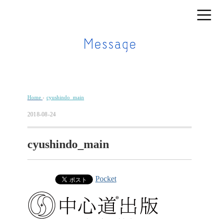
Home
›
cyushindo_main
2018-08-24
cyushindo_main
Pocket