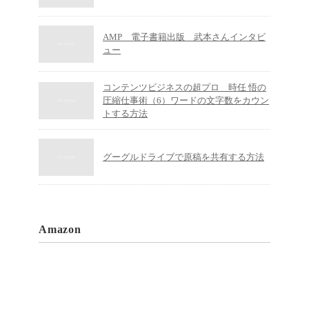
AMP 電子書籍出版 武本さんインタビ
ュー
コンテンツビジネスの超プロ 時任 悟の
圧縮仕事術（6）ワードの文字数をカウン
トする方法
グーグルドライブで原稿を共有する方法
Amazon