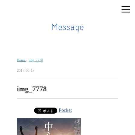
Home
›
img_7778
2017-06-17
img_7778
Pocket