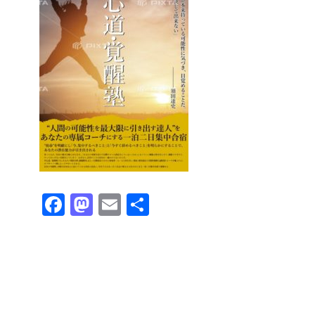
Fa
M
E
共
ce
as
m
有
bo
to
ail
ok
do
n