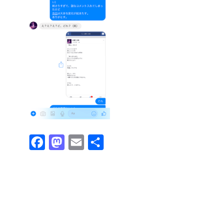
Fa
M
E
共
ce
as
m
有
bo
to
ail
ok
do
n