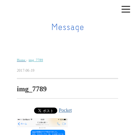
Home
›
img_7789
2017-06-19
img_7789
Pocket